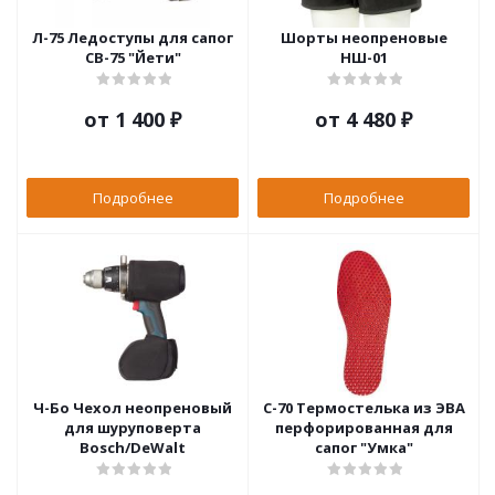
Л-75 Ледоступы для сапог
Шорты неопреновые
СВ-75 "Йети"
НШ-01
от
1 400 ₽
от
4 480 ₽
Подробнее
Подробнее
Ч-Бо Чехол неопреновый
С-70 Термостелька из ЭВА
для шуруповерта
перфорированная для
Bosch/DeWalt
сапог "Умка"