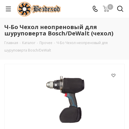
0
Ч-Бо Чехол неопреновый для
шуруповерта Bosch/DeWalt (чехол)
Главная
-
Каталог
-
Прочее
-
Ч-Бо Чехол неопреновый для
шуруповерта Bosch/DeWalt