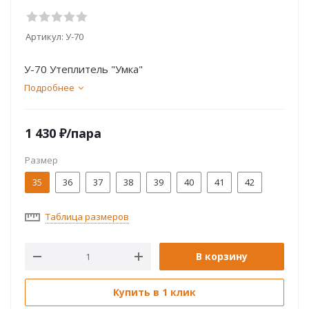
Артикул:
У-70
У-70 Утеплитель "Умка"
Подробнее
1 430
₽
/пара
Размер
35
36
37
38
39
40
41
42
Таблица размеров
В корзину
Купить в 1 клик