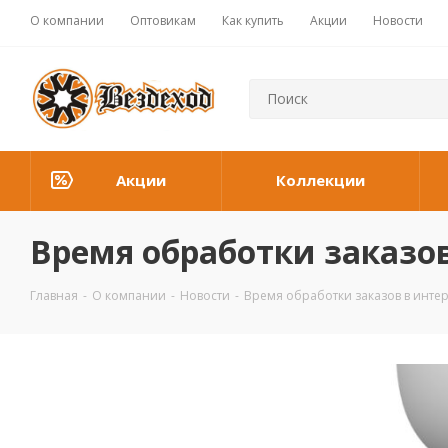
О компании
Оптовикам
Как купить
Акции
Новости
Акции
Коллекции
Время обработки заказо
Главная
-
О компании
-
Новости
-
Время обработки заказов в инте