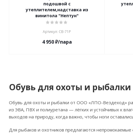
подошвой с
утеп
утеплителем,надставка из
винитола "Нептун"
Артикул: СВ-71Р
4 950
₽
/пара
Обувь для охоты и рыбалки
Обувь для охоты и рыбалки от ООО «ЛПО-Вездеход» раз
из ЭВА, ПВХ и полиуретана — лёгких и устойчивых к вла
выходов на природу, когда важно, чтобы ноги оставалис
Для рыбаков и охотников предлагаются непромокаемые 