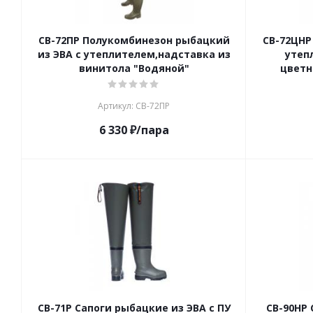
СВ-72ПР Полукомбинезон рыбацкий
СВ-72ЦНР
из ЭВА с утеплителем,надставка из
утеп
винитола "Водяной"
цветн
Артикул: СВ-72ПР
6 330
₽
/пара
СВ-71Р Сапоги рыбацкие из ЭВА с ПУ
СВ-90НР 