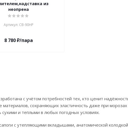
лителем,надставка из
неопрена
Артикул: СВ-90НР
8 780
₽
/пара
работана с учётом потребностей тех, кто ценит надёжность
ге материалов, сохраняющих эластичность даже при морозах
ь сухими и теплыми в любых погодных условиях.
сапоги с утепляющими вкладышами, анатомической колодкой