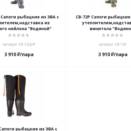
 Сапоги рыбацкие из ЭВА с
СВ-72Р Сапоги рыбацкие 
лителем,надставка из
утеплителем,надстав
ого нейлона "Водяной"
винитола "Водяно
Артикул: СВ-72ЦНР
Артикул: СВ-72Р
3 910
₽
/пара
3 910
₽
/пара
Сапоги рыбацкие из ЭВА с