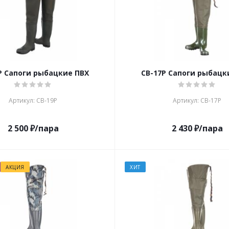
Р Сапоги рыбацкие ПВХ
СВ-17Р Сапоги рыбацк
Артикул: СВ-19Р
Артикул: СВ-17Р
2 500
₽
/пара
2 430
₽
/пара
АКЦИЯ
ХИТ