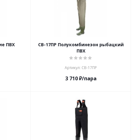
ие ПВХ
СВ-17ПР Полукомбинезон рыбацкий
ПВХ
Артикул: СВ-17ПР
3 710
₽
/пара