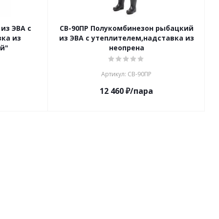
из ЭВА с
СВ-90ПР Полукомбинезон рыбацкий
ка из
из ЭВА с утеплителем,надставка из
й"
неопрена
Артикул: СВ-90ПР
12 460
₽
/пара