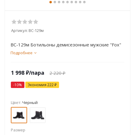
Артикул:
ВС-129м
ВС-129м Ботильоны демисезонные мужские "Fox"
Подробнее
1 998
₽
/пара
2 220
₽
-
10
%
Экономия
222
₽
Цвет:
Черный
Размер