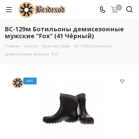
0
ВС-129м Ботильоны демисезонные
мужские "Fox" (41 Чёрный)
Главная
-
Каталог
-
Мужская обувь
-
ВС-129м Ботильоны
демисезонные мужские "Fox"
ХИТ