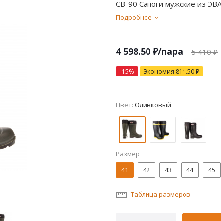
СВ-90 Сапоги мужские из ЭВ
Подробнее
4 598.50
₽
/пара
5 410
₽
-
15
%
Экономия
811.50
₽
Цвет:
Оливковый
Размер
41
42
43
44
45
Таблица размеров