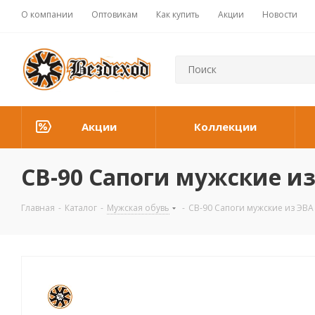
О компании
Оптовикам
Как купить
Акции
Новости
Акции
Коллекции
СВ-90 Сапоги мужские из
Главная
-
Каталог
-
Мужская обувь
-
СВ-90 Сапоги мужские из ЭВА