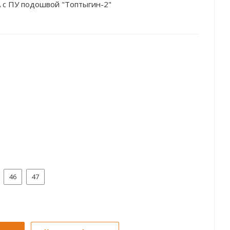
А с ПУ подошвой "Топтыгин-2"
46
47