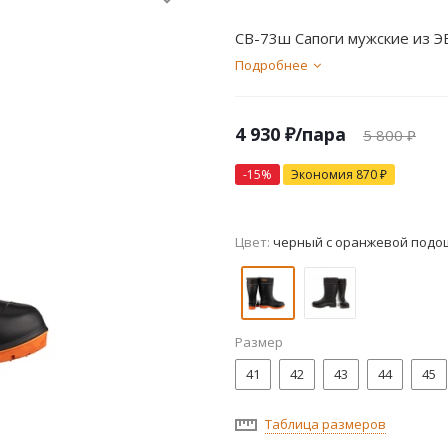
СВ-73ш Сапоги мужские из 
Подробнее
4 930
₽
/пара
5 800
₽
-
15
%
Экономия
870
₽
Цвет:
черный с оранжевой подо
Размер
41
42
43
44
45
Таблица размеров