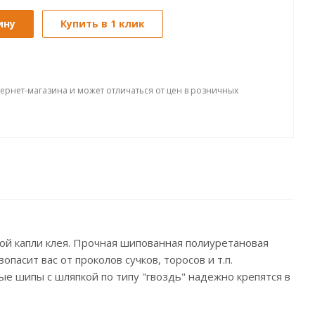
ину
Купить в 1 клик
тернет-магазина и может отличаться от цен в розничных
ой капли клея. Прочная шипованная полиуретановая
пасит вас от проколов сучков, торосов и т.п.
е шипы с шляпкой по типу "гвоздь" надежно крепятся в