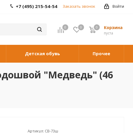
+7 (495) 215-54-54
Заказать звонок
Войти
Корзина
0
0
0
0
пуста
Детская обувь
Прочее
одошвой "Медведь" (46
Артикул:
СВ-73ш