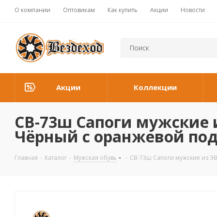
О компании
Оптовикам
Как купить
Акции
Новости
Акции
Коллекции
СВ-73ш Сапоги мужские 
Чёрный с оранжевой по
Главная
-
Каталог
-
Мужская обувь
-
СВ-73ш Сапоги мужские из Э