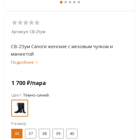
Артикул:
СВ-25ум
СВ-25ум Сапоги женские с меховым чулком и
манжетой
Подробнее
1 700
₽
/пара
Цвет:
Тёмно-синий
Размер
36
37
38
39
40