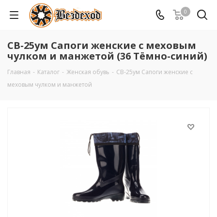
0
СВ-25ум Сапоги женские с меховым
чулком и манжетой (36 Тёмно-синий)
Главная
-
Каталог
-
Женская обувь
-
СВ-25ум Сапоги женские с
меховым чулком и манжетой