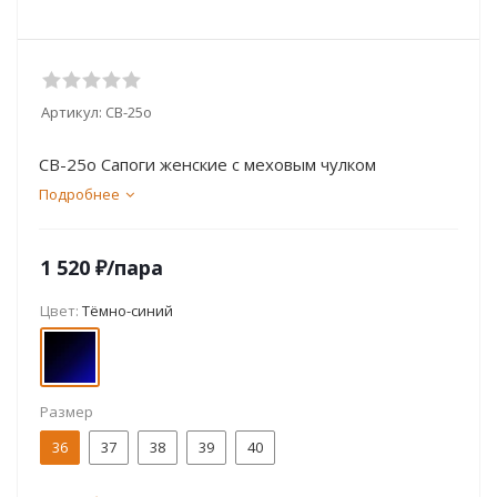
Артикул:
СВ-25о
СВ-25о Сапоги женские с меховым чулком
Подробнее
1 520
₽
/пара
Цвет:
Тёмно-синий
Размер
36
37
38
39
40