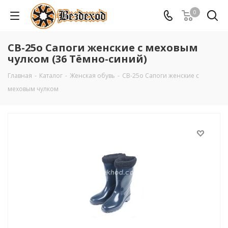
0
СВ-25о Сапоги женские с меховым
чулком (36 Тёмно-синий)
Главная
-
Каталог
-
Женская обувь
-
СВ-25о Сапоги женские с
меховым чулком