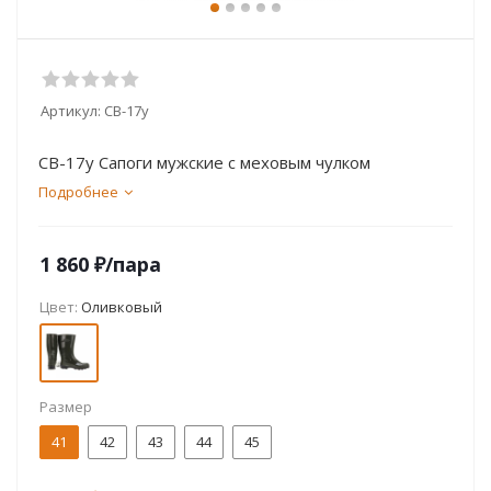
Артикул:
СВ-17у
СВ-17у Сапоги мужские с меховым чулком
Подробнее
1 860
₽
/пара
Цвет:
Оливковый
Размер
41
42
43
44
45