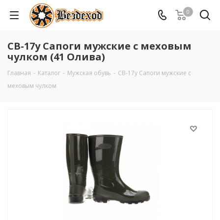
0
СВ-17у Сапоги мужские с меховым
чулком (41 Олива)
Главная
-
Каталог
-
Мужская обувь
-
СВ-17у Сапоги мужские с
меховым чулком